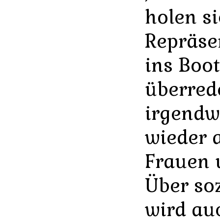
holen s
Repräse
ins Boot
überred
irgend
wieder 
Frauen 
Über so
wird au