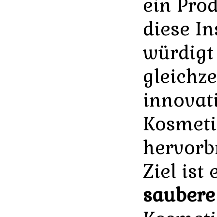
ein Prod
diese In
würdigt
gleichze
innovat
Kosmet
hervorb
Ziel ist 
saubere