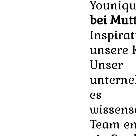
Youniq
bei Mut
Inspirat
unsere 
Unser
untern
es
wissens
Team en