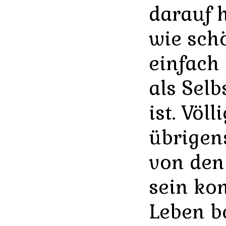
darauf 
wie sch
einfach
als Selb
ist. Völ
übrigen
von de
sein ko
Leben b