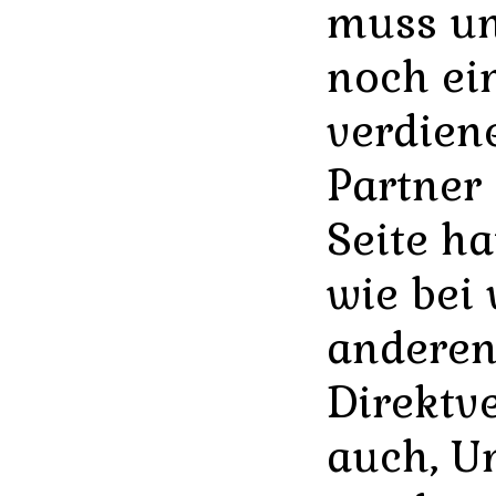
muss un
noch ei
verdien
Partner
Seite h
wie bei 
andere
Direktv
auch, U