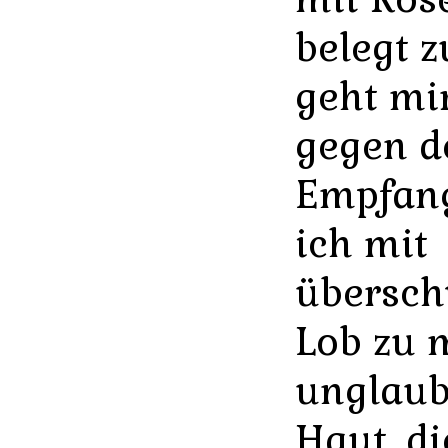
belegt z
geht mir
gegen d
Empfan
ich mit
übersc
Lob zu 
unglaubl
Haut, di