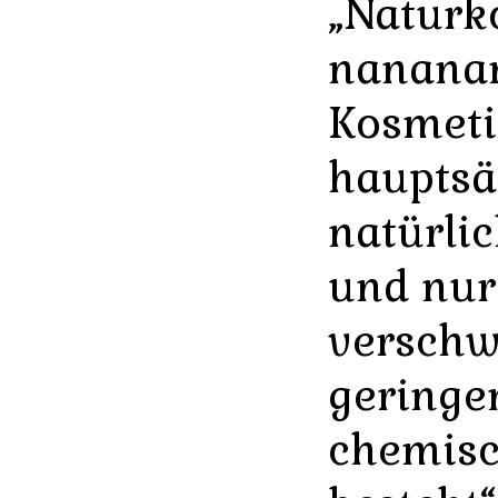
„Naturk
nananan
Kosmeti
hauptsä
natürlic
und nur
versch
geringe
chemisc