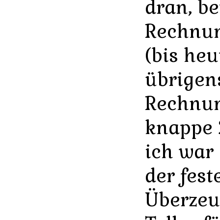
dran, be
Rechnun
(bis heu
übrigen
Rechnun
knappe 2
ich war
der fest
Überzeu