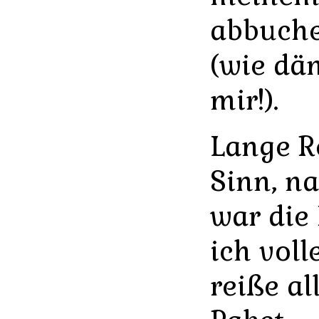
abbuche
(wie dä
mir!).
Lange R
Sinn, n
war die
ich voll
reiße a