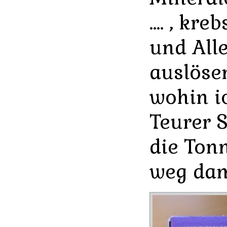
…. , kre
und All
auslösen
wohin i
Teurer S
die Tonn
weg dam