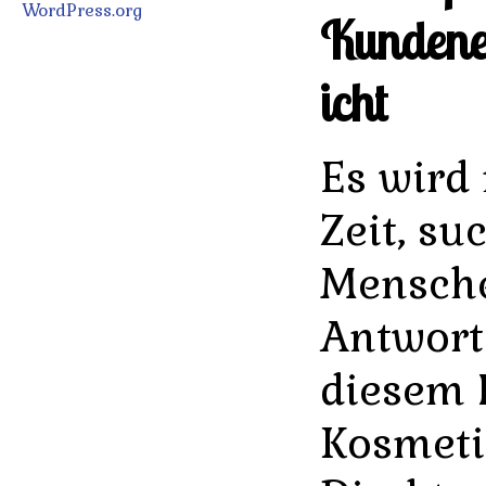
WordPress.org
Kundene
icht
Es wird
Zeit, s
Mensche
Antwort
diesem 
Kosmeti