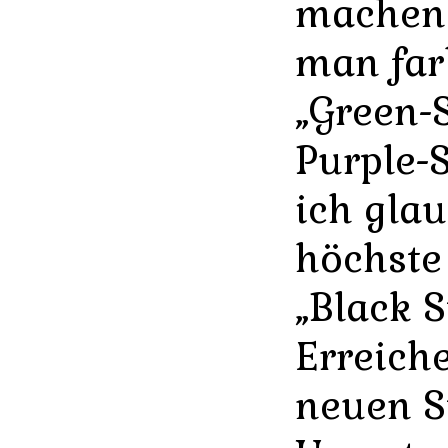
machen!
man farb
„Green-S
Purple-
ich gla
höchste 
„Black S
Erreich
neuen S