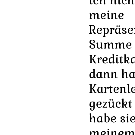
ich nich
meine
Repräse
Summe v
Kreditka
dann hat
Kartenl
gezückt
habe si
meinem