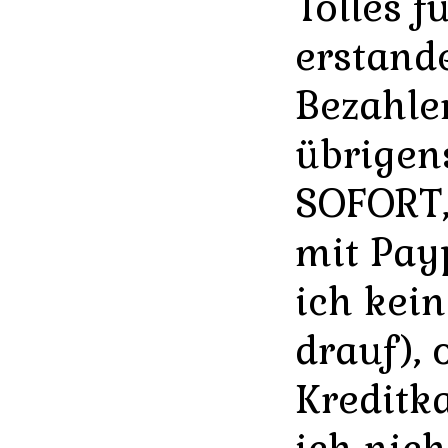
Tolles f
erstand
Bezahl
übrigen
SOFORT,
mit Payp
ich kei
drauf), 
Kreditka