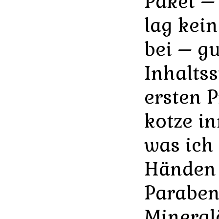
Paket –
lag kei
bei – gu
Inhaltss
ersten 
kotze in
was ich
Händen 
Paraben
Mineralö