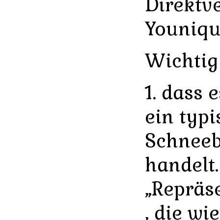
Direktve
Youniqu
Wichtig 
1. dass 
ein typi
Schneeb
handelt.
„Repräs
, die w