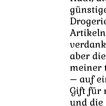
günstig
Drogeri
Artikeln
verdank
aber die
meiner 
– auf e
Gift für
und die 