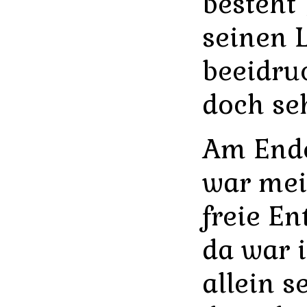
besteht
seinen 
beeidru
doch se
Am Ende
war mei
freie En
da war 
allein s