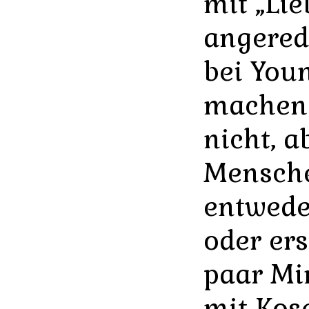
mit „Lie
angered
bei Youn
machen 
nicht, a
Mensche
entweder
oder ers
paar Mi
mit Ko