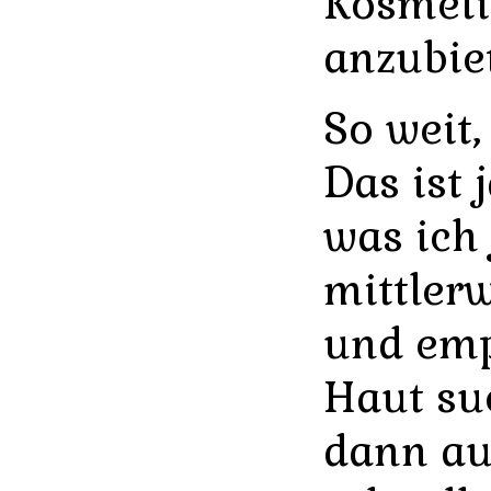
Kosmet
anzubie
So weit,
Das ist 
was ich
mittlerw
und emp
Haut su
dann au