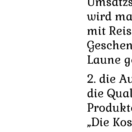
Umsatzs
wird m
mit Rei
Geschen
Laune g
2. die A
die Qual
Produkt
„Die Ko