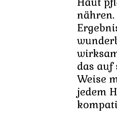
Haut pf
nähren.
Ergebnis
wunder
wirksam
das auf 
Weise m
jedem H
kompatib