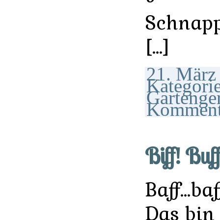
Schnapp
[…]
21. März 
Kategori
Gartenge
Komment
Biff! Buff
Baff…baf
Das bin