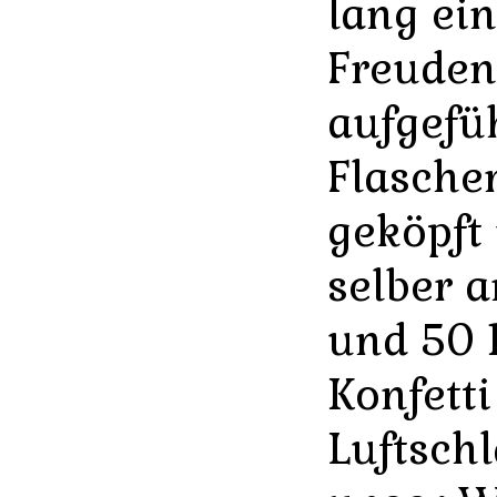
lang ei
Freuden
aufgefüh
Flasche
geköpft
selber 
und 50
Konfett
Luftsch