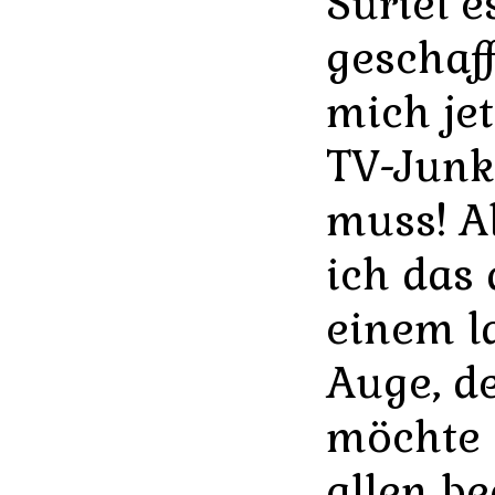
Suriel e
geschaff
mich jet
TV-Junk
muss! A
ich das
einem l
Auge, de
möchte 
allen b