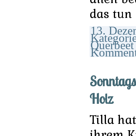
das tun 
13. Deze
Kategori
Querbeet
Komment
Sonntags
Holz
Tilla ha
ihrem K