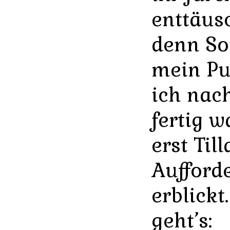
enttäusc
denn So
mein Pu
ich nac
fertig w
erst Till
Aufford
erblick
geht’s: