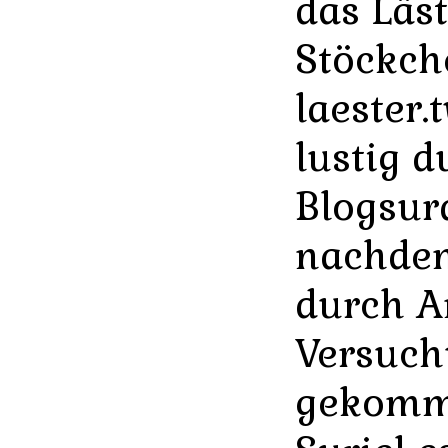
das Läst
Stöckch
laester.
lustig d
Blogsur
nachdem
durch A
Versuc
gekomme