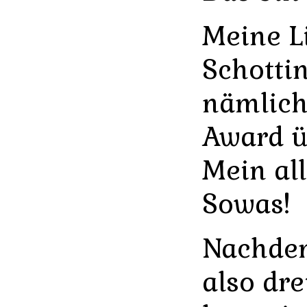
Meine L
Schotti
nämlich
Award ü
Mein all
Sowas!
Nachdem
also dr