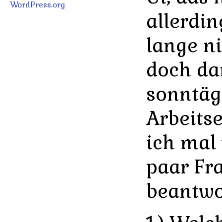
WordPress.org
allerdi
lange n
doch da
sonntäg
Arbeitse
ich mal
paar Fr
beantwo