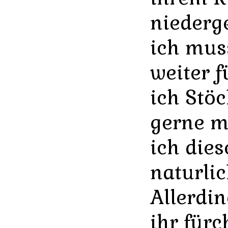
niederg
ich mus
weiter f
ich Stö
gerne ma
ich dies
naturli
Allerdi
ihr fürc