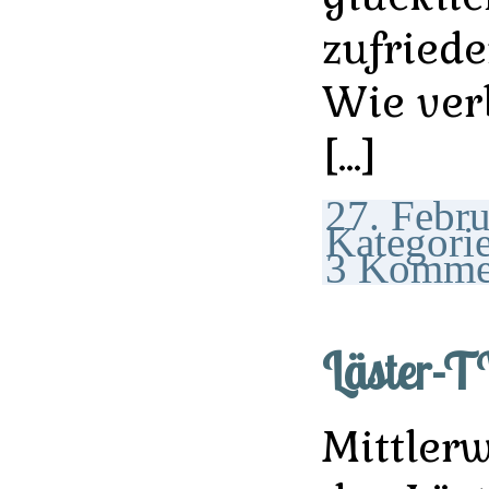
zufriede
Wie ver
[…]
27. Febru
Kategori
3 Komme
Läster-T
Mittlerw