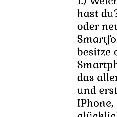
1.) Wel
hast du?
oder ne
Smartfo
besitze 
Smartph
das all
und erst
IPhone, 
glückli