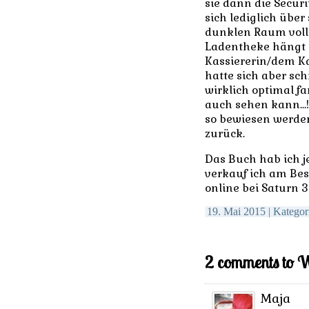
sie dann die Secur
sich lediglich übe
dunklen Raum volle
Ladentheke hängt 
Kassiererin/dem Ka
hatte sich aber sch
wirklich optimal 
auch sehen kann…!
so bewiesen werde
zurück.
Das Buch hab ich je
verkauf ich am Best
online bei Saturn 3
19. Mai 2015 | Kategor
2 comments to Wa
Maja