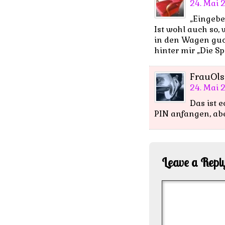
24. Mai 2
„Eingeb
Ist wohl auch so,
in den Wagen guck
hinter mir „Die S
FrauOls
24. Mai 2
Das ist 
PIN anfangen, abe
Leave a Repl