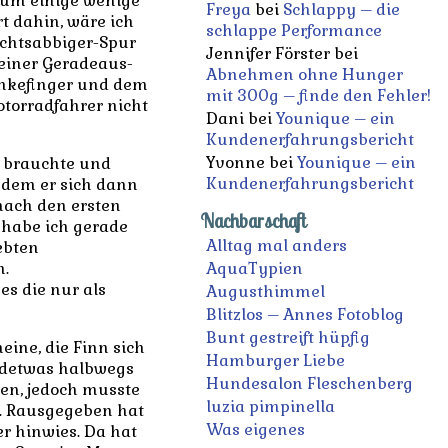
 um einige wenige
Freya
bei
Schlappy – die
rt dahin, wäre ich
schlappe Performance
echtsabbiger-Spur
Jennifer Förster
bei
einer Geradeaus-
Abnehmen ohne Hunger
inkefinger und dem
mit 300g – finde den Fehler!
otorradfahrer nicht
Dani
bei
Younique – ein
Kundenerfahrungsbericht
Yvonne
bei
Younique – ein
“ brauchte und
Kundenerfahrungsbericht
 dem er sich dann
 nach den ersten
Nachbarschaft
e habe ich gerade
Alltag mal anders
ebten
n.
AquaTypien
s die nur als
Augusthimmel
Blitzlos – Annes Fotoblog
Bunt gestreift hüpfig
eine, die Finn sich
Hamburger Liebe
ndetwas halbwegs
Hundesalon Fleschenberg
den, jedoch musste
luzia pimpinella
n. Rausgegeben hat
Was eigenes
er hinwies. Da hat