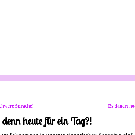
schwere Sprache!
Es dauert no
 denn heute für ein Tag?!