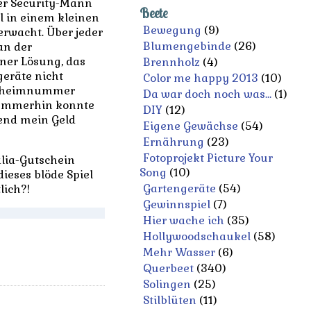
der Security-Mann
Beete
l in einem kleinen
Bewegung
(9)
rwacht. Über jeder
Blumengebinde
(26)
an der
iner Lösung, das
Brennholz
(4)
geräte nicht
Color me happy 2013
(10)
 Geheimnummer
Da war doch noch was…
(1)
. Immerhin konnte
DIY
(12)
end mein Geld
Eigene Gewächse
(54)
Ernährung
(23)
Fotoprojekt Picture Your
alia-Gutschein
Song
(10)
ieses blöde Spiel
Gartengeräte
(54)
lich?!
Gewinnspiel
(7)
Hier wache ich
(35)
Hollywoodschaukel
(58)
Mehr Wasser
(6)
Querbeet
(340)
Solingen
(25)
Stilblüten
(11)