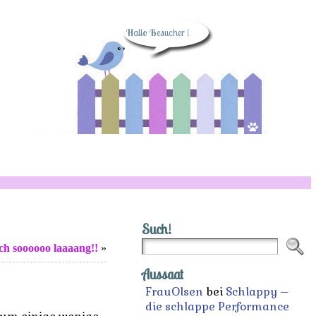
Hallo Besucher !
Such!
ch soooooo laaaang!!
»
Aussaat
FrauOlsen
bei
Schlappy –
die schlappe Performance