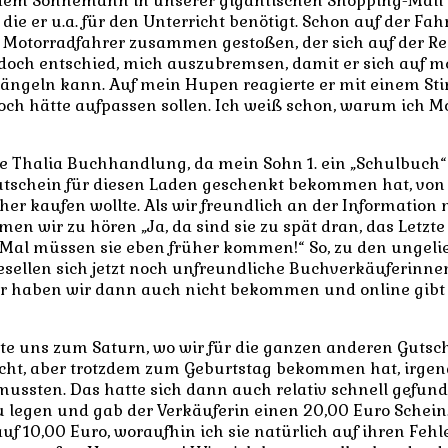
 dem Sohnemann in unserer gigantischen Shopping-Mall
die er u.a. für den Unterricht benötigt. Schon auf der Fah
 Motorradfahrer zusammen gestoßen, der sich auf der R
doch entschied, mich auszubremsen, damit er sich auf m
rängeln kann. Auf mein Hupen reagierte er mit einem St
doch hätte aufpassen sollen. Ich weiß schon, warum ich M
ie Thalia Buchhandlung, da mein Sohn 1. ein „Schulbuch
utschein für diesen Laden geschenkt bekommen hat, von
her kaufen wollte. Als wir freundlich an der Information
en wir zu hören „Ja, da sind sie zu spät dran, das Letzt
 Mal müssen sie eben früher kommen!“ So, zu den ungeli
sellen sich jetzt noch unfreundliche Buchverkäuferinne
 haben wir dann auch nicht bekommen und online gibt e
rte uns zum Saturn, wo wir für die ganzen anderen Gutsch
cht, aber trotzdem zum Geburtstag bekommen hat, irge
mussten. Das hatte sich dann auch relativ schnell gefun
u legen und gab der Verkäuferin einen 20,00 Euro Schei
uf 10,00 Euro, woraufhin ich sie natürlich auf ihren Fehl