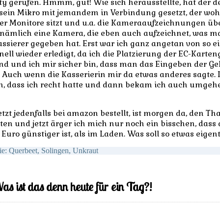
ity gerufen. Hmmm, gut! Wie sich herausstellte, hat der 
r sein Mikro mit jemandem in Verbindung gesetzt, der woh
r Monitore sitzt und u.a. die Kameraaufzeichnungen übe
nämlich eine Kamera, die eben auch aufzeichnet, was m
ssierer gegeben hat. Erst war ich ganz angetan von so e
nell wieder erledigt, da ich die Platzierung der EC-Karten
fand und ich mir sicher bin, dass man das Eingeben der
 Auch wenn die Kasserierin mir da etwas anderes sagte
n, dass ich recht hatte und dann bekam ich auch umgeh
tzt jedenfalls bei amazon bestellt, ist morgen da, den Th
en und jetzt ärger ich mich nur noch ein bisschen, dass d
 Euro günstiger ist, als im Laden. Was soll so etwas eigent
ie:
Querbeet
,
Solingen
,
Unkraut
s ist das denn heute für ein Tag?!