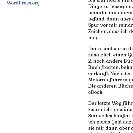
Ich war heute mit
WordPress.org
Dinge zu besorgen, 
beinahe mit einem
befand, dann aber 
Spur vor mir reind
Zeichen, dass ich 
mag…
Dann sind wir in d
zusätzlich einen G
2. noch andere Büc
Buch fragten, bekam
verkauft. Nächstes
Motorradfahrern ge
Die anderen Bücher
eBook.
Der letzte Weg füh
zwar nicht gewüns
Sinnvolles kaufen 
ich etwas Geld daz
sie mir dann aber a