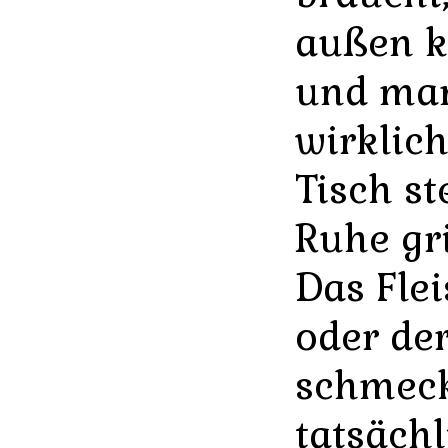
außen k
und man
wirklich
Tisch st
Ruhe gri
Das Fle
oder de
schmeck
tatsäch