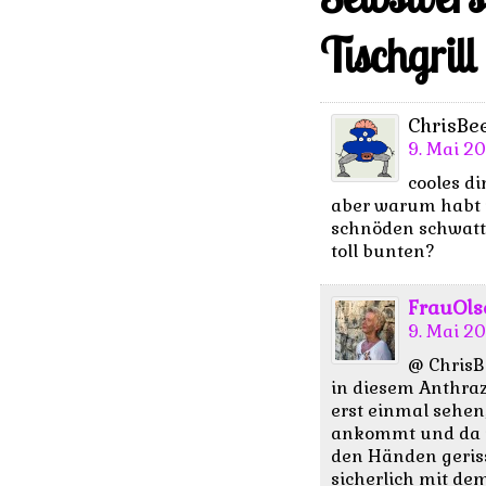
Tischgrill
ChrisBe
9. Mai 20
cooles di
aber warum habt 
schnöden schwatte
toll bunten?
FrauOls
9. Mai 20
@ ChrisBe
in diesem Anthraz
erst einmal sehen,
ankommt und da u
den Händen geriss
sicherlich mit de