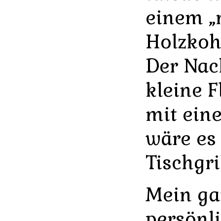
einem „
Holzkohl
Der Nach
kleine F
mit ein
wäre es
Tischgri
Mein ga
persönli