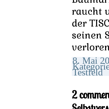
raucht 
der TISC
seinen 
verloren
8. Mai 20
Kategori
Testfeld
2 comment
Selbstver