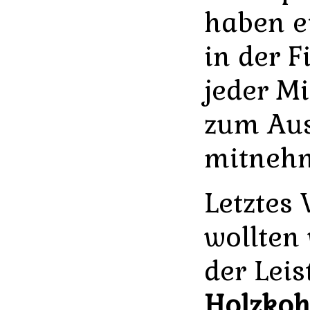
haben e
in der F
jeder Mi
zum Aus
mitneh
Letztes
wollten
der Lei
Holzkoh