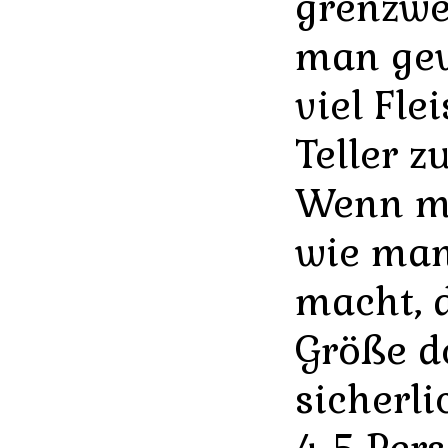
grenzwe
man gew
viel Fle
Teller z
Wenn ma
wie man
macht, d
Größe d
sicherli