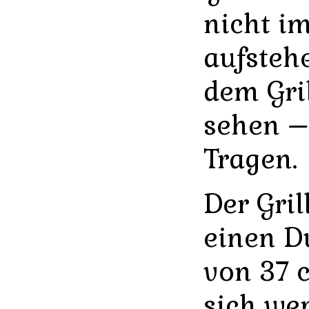
nicht i
aufsteh
dem Gri
sehen –
Tragen.
Der Gril
einen D
von 37 
sich wen