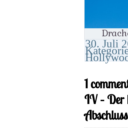
Drache
30. Juli 2
Kategorie
Hollywoo
1 comment
IV – Der
Abschluss