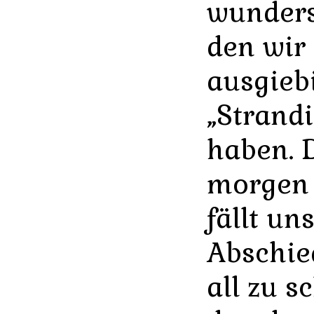
wunders
den wir
ausgieb
„Strand
haben. 
morgen 
fällt un
Abschie
all zu s